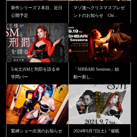
新作シリーズ２本目、近日
マゾ達へクリスマスプレゼ
公開予定
ントのお知らせ Chr...
5/4(土)SMと刑罰を語る＠
「SHIBARI Sessions」始
学問バー
動〜新し...
緊縛ショー出演のお知らせ
2024年9月7日(土)『催眠