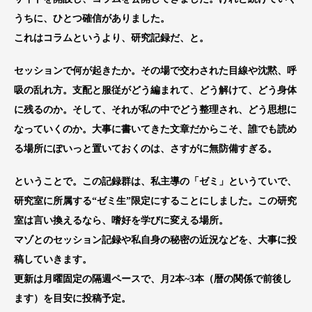
うちに、ひとつ確信がありました。
これはコラムというより、研究記録だ、と。
セッションで何が起きたか。その場で交わされた目線や沈黙、呼
吸の乱れ方。支配と服従がどう編まれて、どう解けて、どう身体
に残るのか。そして、それが私の中でどう整理され、どう思想に
なっていくのか。大事に書いてきた文章だからこそ、誰でも読め
る場所にぽいっと置いておくのは、さすがに無防備すぎる。
ということで。この記録群は、私主導の「ゼミ」というていで、
研究室に所属する“ゼミ生”限定にすることにしました。この研究
室は言い換えるなら、嗜好を学びに変える場所。
マゾとのセッション記録や私自身の秘密の近況などを、大事に投
稿していきます。
更新は月曜固定の隔週ペースで、月2本~3本（暦の関係で前後し
ます）を目安に投稿予定。